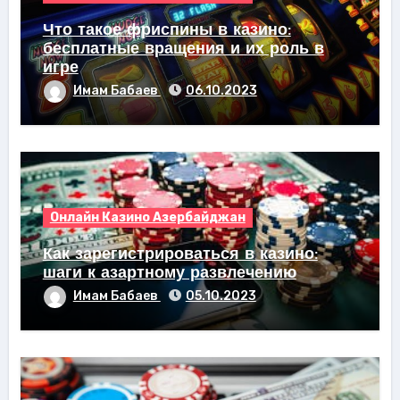
Что такое фриспины в казино:
бесплатные вращения и их роль в
игре
Имам Бабаев
06.10.2023
Онлайн Казино Азербайджан
Как зарегистрироваться в казино:
шаги к азартному развлечению
Имам Бабаев
05.10.2023