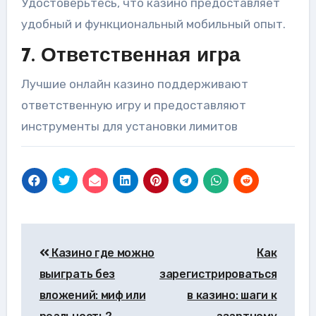
Удостоверьтесь, что казино предоставляет
удобный и функциональный мобильный опыт.
7. Ответственная игра
Лучшие онлайн казино поддерживают
ответственную игру и предоставляют
инструменты для установки лимитов
Навигация
Казино где можно
Как
по
выиграть без
зарегистрироваться
записям
вложений: миф или
в казино: шаги к