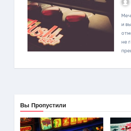
Мечта многих игроков — обыграть онлайн казино
и в
отм
не 
пре
Вы Пропустили